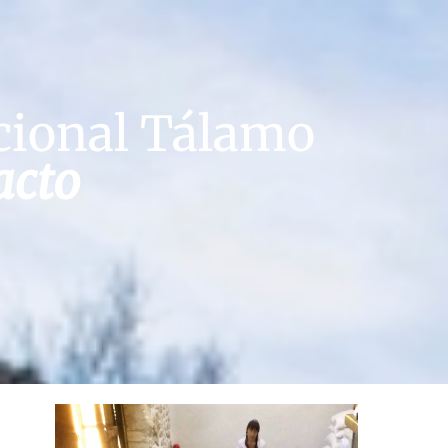
cional Tálamo
acto