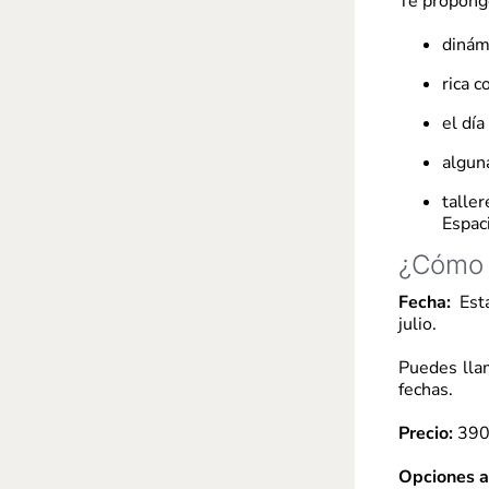
Te propon
dinám
rica c
el día
algun
talle
Espac
¿Cómo 
Fecha:
Esta
julio.
Puedes lla
fechas.
Precio:
390 
Opciones a