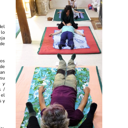
del
 lo
eja
 de
los
 de
ran
 su
o y
s /
el
s y