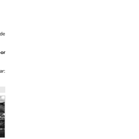
 de
por
ar: