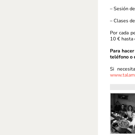
– Sesión d
– Clases d
Por cada p
10 € hasta 
Para hacer
teléfono o 
Si necesit
www.talam