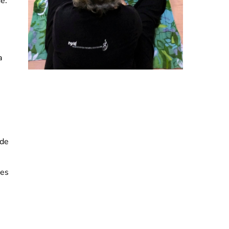
e:
a
 de
res