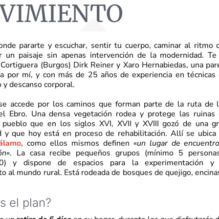
VIMIENTO
nde pararte y escuchar, sentir tu cuerpo, caminar al ritmo 
r un paisaje sin apenas intervención de la modernidad. Te
n Cortiguera (Burgos) Dirk Reiner y Xaro Hernabiedas, una par
a por mí, y con más de 25 años de experiencia en técnicas
 y descanso corporal.
se accede por los caminos que forman parte de la ruta de 
l Ebro. Una densa vegetación rodea y protege las ruinas
, pueblo que en los siglos XVI, XVII y XVIII gozó de una g
 y que hoy está en proceso de rehabilitación. Allí se ubica
álamo
, como ellos mismos definen «
un lugar de encuentr
ón
«. La casa recibe pequeños grupos (mínimo 5 persona
) y dispone de espacios para la experimentación y 
o al mundo rural. Está rodeada de bosques de quejigo, encina
s el plan?