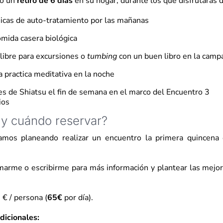
go un
retiro de 6 días
en su hogar, durante los que disfrutarás d
icas de auto-tratamiento por las mañanas
omida casera biológica
 libre para excursiones o
tumbing
con un buen libro en la camp
a practica meditativa en la noche
res de Shiatsu el fin de semana en el marco del Encuentro 3
ios
y cuándo reservar?
mos planeando realizar un encuentro la primera quincena
marme o escribirme para más información y plantear las mejo
€ / persona (
65€
por día).
dicionales: