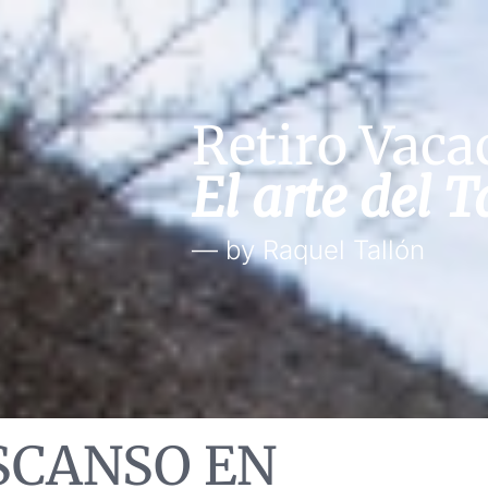
Retiro Vaca
El arte del T
— by Raquel Tallón
SCANSO EN