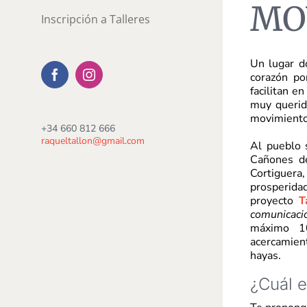
MO
Inscripción a Talleres
Un lugar do
corazón po
Facebook
Instagram
facilitan e
muy querid
movimiento
+34 660 812 666
raqueltallon@gmail.com
Al pueblo 
Cañones de
Cortiguera
prosperidad
proyecto
T
comunicaci
máximo 10
acercamient
hayas.
¿Cuál e