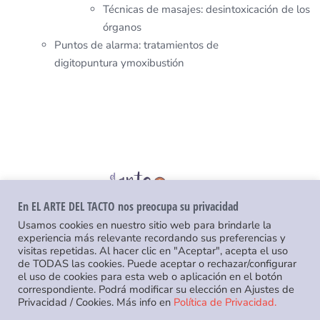
Técnicas de masajes: desintoxicación de los
órganos
Puntos de alarma: tratamientos de
digitopuntura ymoxibustión
En EL ARTE DEL TACTO nos preocupa su privacidad
Usamos cookies en nuestro sitio web para brindarle la
experiencia más relevante recordando sus preferencias y
visitas repetidas. Al hacer clic en "Aceptar", acepta el uso
de TODAS las cookies. Puede aceptar o rechazar/configurar
© 2015-
2026 Raquel Tallón | +34 660 812 666 |
el uso de cookies para esta web o aplicación en el botón
raqueltallon@gmail.com
correspondiente. Podrá modificar su elección en Ajustes de
Política de privacidad
|
Diseño web Agencia Yablochkov
Privacidad / Cookies. Más info en
Política de Privacidad.