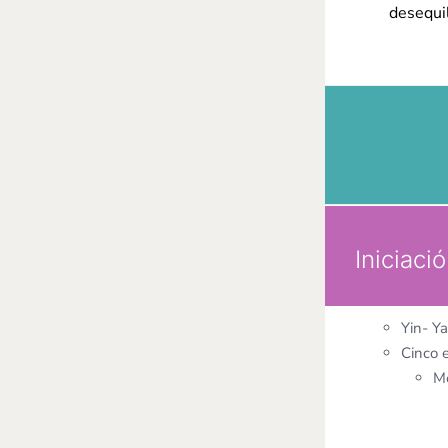
desequil
Iniciaci
Yin- Y
Cinco 
Me