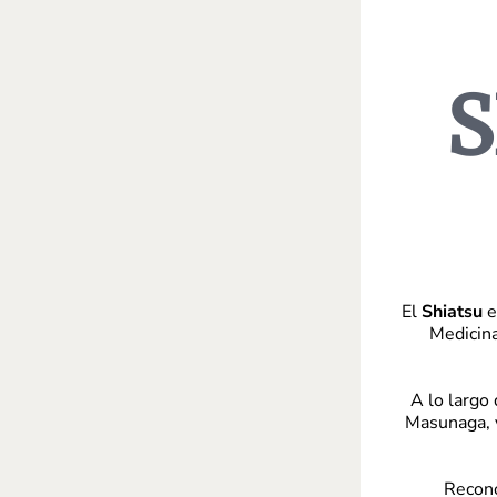
S
El
Shiatsu
e
Medicina
A lo largo
Masunaga, y
Recono