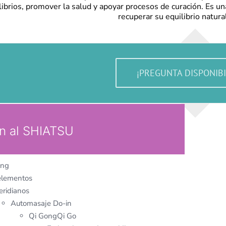
ibrios, promover la salud y apoyar procesos de curación. Es u
recuperar su equilibrio natura
¡PREGUNTA DISPONIBI
ón al SHIATSU
ang
elementos
ridianos
Automasaje Do-in
Qi GongQi Go